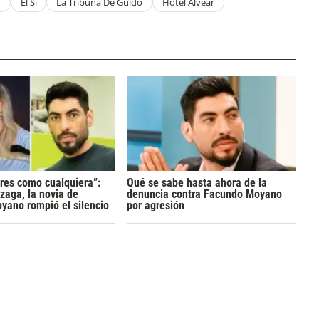
o
El Si
La Tribuna De Guido
Hotel Alvear
res como cualquiera”:
Qué se sabe hasta ahora de la
zaga, la novia de
denuncia contra Facundo Moyano
yano rompió el silencio
por agresión