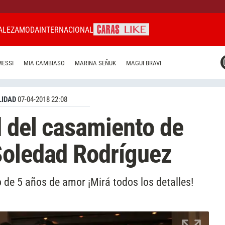
ALEZA
MODA
INTERNACIONAL
CARAS MIAMI
MESSI
MIA CAMBIASO
MARINA SEÑUK
MAGUI BRAVI
CARAS BRASIL
CARAS URUGUAY
IDAD
07-04-2018 22:08
d del casamiento de
Soledad Rodríguez
o de 5 años de amor ¡Mirá todos los detalles!