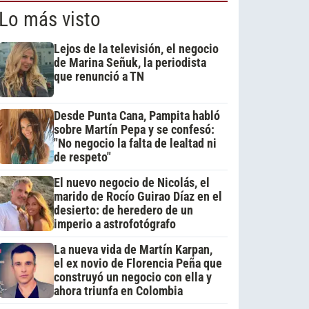
Lo más visto
Lejos de la televisión, el negocio
de Marina Señuk, la periodista
que renunció a TN
Desde Punta Cana, Pampita habló
sobre Martín Pepa y se confesó:
"No negocio la falta de lealtad ni
de respeto"
El nuevo negocio de Nicolás, el
marido de Rocío Guirao Díaz en el
desierto: de heredero de un
imperio a astrofotógrafo
La nueva vida de Martín Karpan,
el ex novio de Florencia Peña que
construyó un negocio con ella y
ahora triunfa en Colombia