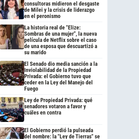
consultoras midieron el desgaste
de Milei y la crisis de liderazgo
en el peronismo
La historia real de "Elize:
Sombras de una mujer", la nueva
película de Netflix sobre el caso
de una esposa que descuartizó a
su marido
El Senado dio media sanción a la
Inviolabilidad de la Propiedad
Privada: el Gobierno tuvo que
ceder en la Ley del Manejo del
Fuego
Ley de Propiedad Privada: qué
senadores votaron a favor y
cuáles en contra
El Gobierno perdió la pulseada
del nombre: la "Ley de Tierras" se