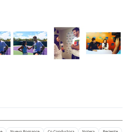
te
Nuevo Romance
Co Conductora
Notera
Reciente