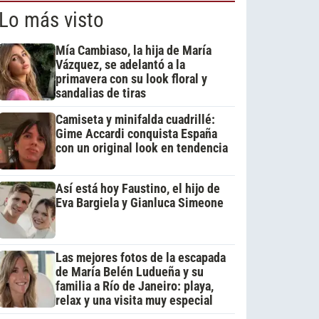
Lo más visto
Mía Cambiaso, la hija de María
Vázquez, se adelantó a la
primavera con su look floral y
sandalias de tiras
Camiseta y minifalda cuadrillé:
Gime Accardi conquista España
con un original look en tendencia
Así está hoy Faustino, el hijo de
Eva Bargiela y Gianluca Simeone
Las mejores fotos de la escapada
de María Belén Ludueña y su
familia a Río de Janeiro: playa,
relax y una visita muy especial