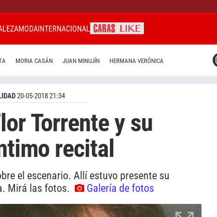
ALEZA
MODA
INTERNACIONAL
CARAS MIAMI
TA
MORIA CASÁN
JUAN MINUJÍN
HERMANA VERÓNICA
CARAS BRASIL
CARAS URUGUAY
IDAD
20-05-2018 21:34
lor Torrente y su
ntimo recital
obre el escenario. Allí estuvo presente su
. Mirá las fotos.
Galería de fotos