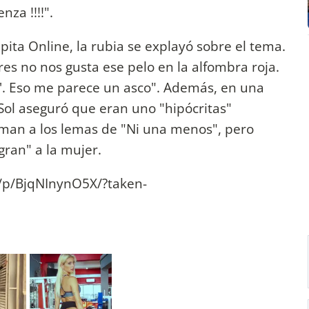
za !!!!".
pita Online, la rubia se explayó sobre el tema.
res no nos gusta ese pelo en la alfombra roja.
o'. Eso me parece un asco". Además, en una
Sol aseguró que eran uno "hipócritas"
uman a los lemas de "Ni una menos", pero
gran" a la mujer.
/p/BjqNInynO5X/?taken-