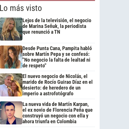
Lo más visto
Lejos de la televisión, el negocio
de Marina Señuk, la periodista
que renunció a TN
Desde Punta Cana, Pampita habló
sobre Martín Pepa y se confesó:
"No negocio la falta de lealtad ni
de respeto"
El nuevo negocio de Nicolás, el
marido de Rocío Guirao Díaz en el
desierto: de heredero de un
imperio a astrofotógrafo
La nueva vida de Martín Karpan,
el ex novio de Florencia Peña que
construyó un negocio con ella y
ahora triunfa en Colombia