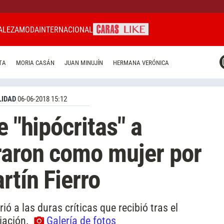
ALEZA
MODA
INTERNACIONAL
CARAS MIAMI
TA
MORIA CASÁN
JUAN MINUJÍN
HERMANA VERÓNICA
CARAS BRASIL
CARAS URUGUAY
IDAD
06-06-2018 15:12
e "hipócritas" a
raron como mujer por
rtín Fierro
ió a las duras críticas que recibió tras el
miación.
Galería de fotos