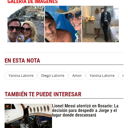
GALERÍA DE IMÁGENES
EN ESTA NOTA
Yanina Latorre
Diego Latorre
Amor
Yanina Latorre
Ani
TAMBIÉN TE PUEDE INTERESAR
Lionel Messi aterrizó en Rosario: La
decisión para despedir a Jorge y el
lugar donde descansará