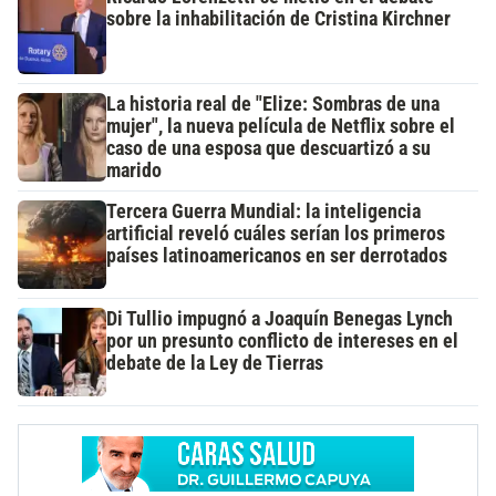
sobre la inhabilitación de Cristina Kirchner
La historia real de "Elize: Sombras de una
mujer", la nueva película de Netflix sobre el
caso de una esposa que descuartizó a su
marido
Tercera Guerra Mundial: la inteligencia
artificial reveló cuáles serían los primeros
países latinoamericanos en ser derrotados
Di Tullio impugnó a Joaquín Benegas Lynch
por un presunto conflicto de intereses en el
debate de la Ley de Tierras