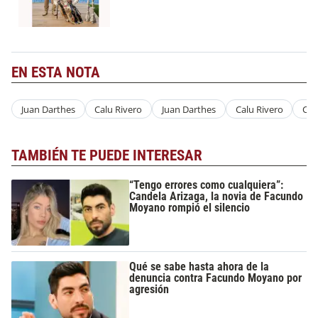
EN ESTA NOTA
Juan Darthes
Calu Rivero
Juan Darthes
Calu Rivero
Con
TAMBIÉN TE PUEDE INTERESAR
“Tengo errores como cualquiera”:
Candela Arizaga, la novia de Facundo
Moyano rompió el silencio
Qué se sabe hasta ahora de la
denuncia contra Facundo Moyano por
agresión