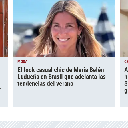
MODA
C
El look casual chic de María Belén
A
Ludueña en Brasil que adelanta las
h
tendencias del verano
S
"
g