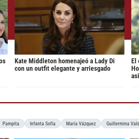
los
Kate Middleton homenajeó a Lady Di
El
con un outfit elegante y arriesgado
Ho
as
Pampita
Infanta Sofía
María Vázquez
Guillermina Val