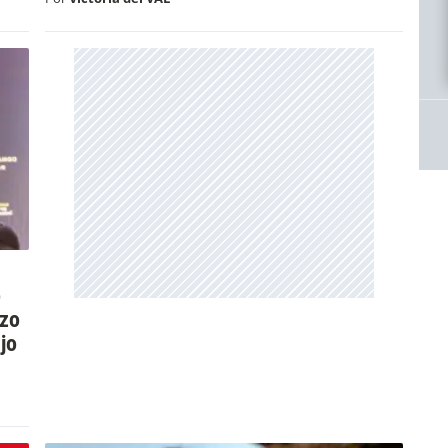
o
azo
jo