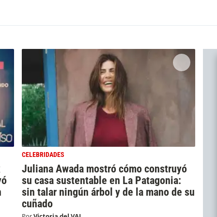
CELEBRIDADES
x
Juliana Awada mostró cómo construyó
yó
su casa sustentable en La Patagonia:
n
sin talar ningún árbol y de la mano de su
cuñado
Por
Victoria del VAL