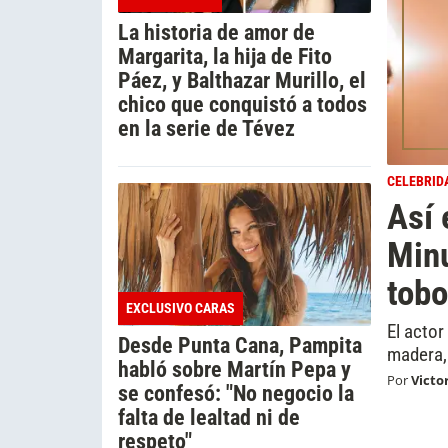
La historia de amor de
Margarita, la hija de Fito
Páez, y Balthazar Murillo, el
chico que conquistó a todos
en la serie de Tévez
CELEBRID
Así 
Minu
tobo
EXCLUSIVO CARAS
El acto
Desde Punta Cana, Pampita
madera,
habló sobre Martín Pepa y
Por
Victo
se confesó: "No negocio la
falta de lealtad ni de
respeto"