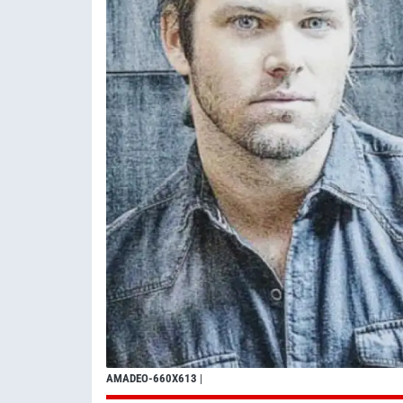
AMADEO-660X613
|