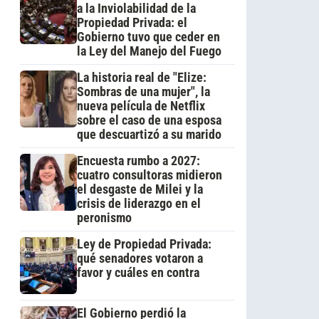
a la Inviolabilidad de la
Propiedad Privada: el
Gobierno tuvo que ceder en
la Ley del Manejo del Fuego
La historia real de "Elize:
Sombras de una mujer", la
nueva película de Netflix
sobre el caso de una esposa
que descuartizó a su marido
Encuesta rumbo a 2027:
cuatro consultoras midieron
el desgaste de Milei y la
crisis de liderazgo en el
peronismo
Ley de Propiedad Privada:
qué senadores votaron a
favor y cuáles en contra
El Gobierno perdió la