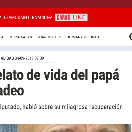
ALEZA
MODA
INTERNACIONAL
CARAS MIAMI
TA
MORIA CASÁN
JUAN MINUJÍN
HERMANA VERÓNICA
CARAS BRASIL
CARAS URUGUAY
ALIDAD
04-09-2018 07:39
lato de vida del papá
adeo
putado, habló sobre su milagrosa recuperación