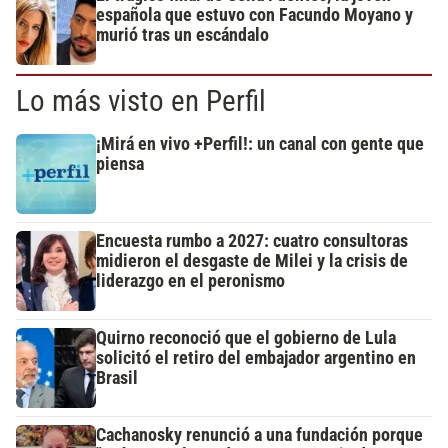
española que estuvo con Facundo Moyano y
murió tras un escándalo
Lo más visto en Perfil
¡Mirá en vivo +Perfil!: un canal con gente que
piensa
Encuesta rumbo a 2027: cuatro consultoras
midieron el desgaste de Milei y la crisis de
liderazgo en el peronismo
Quirno reconoció que el gobierno de Lula
solicitó el retiro del embajador argentino en
Brasil
Cachanosky renunció a una fundación porque