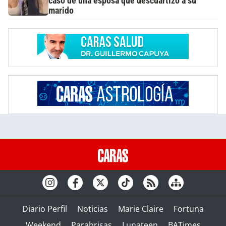
caso de una esposa que descuartizó a su
marido
Diario Perfil
Noticias
Marie Claire
Fortuna
Weekend
Parabrisas
Lunateen
BATimes