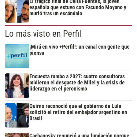
El trágico final de Celia Fuentes, la joven
española que estuvo con Facundo Moyano y
murió tras un escándalo
Lo más visto en Perfil
¡Mirá en vivo +Perfil!: un canal con gente que
piensa
Encuesta rumbo a 2027: cuatro consultoras
midieron el desgaste de Milei y la crisis de
liderazgo en el peronismo
Quirno reconoció que el gobierno de Lula
solicitó el retiro del embajador argentino en
Brasil
Cachanosky renunció a una fundación porque