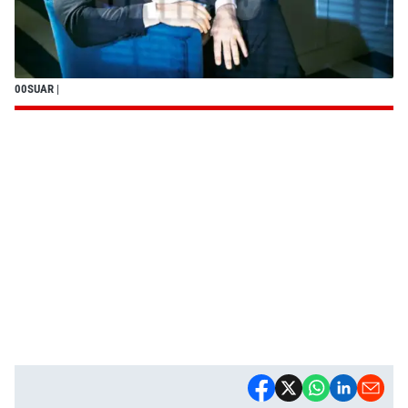
00SUAR
|