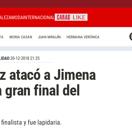
ALEZA
MODA
INTERNACIONAL
CARAS MIAMI
TA
MORIA CASÁN
JUAN MINUJÍN
HERMANA VERÓNICA
CARAS BRASIL
CARAS URUGUAY
IDAD
20-12-2018 21:25
z atacó a Jimena
 gran final del
inalista y fue lapidaria.