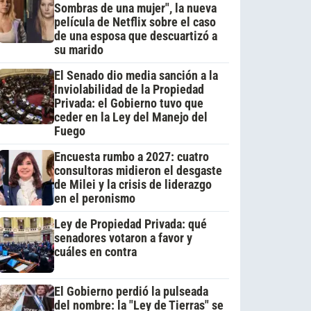
Sombras de una mujer", la nueva
película de Netflix sobre el caso
de una esposa que descuartizó a
su marido
El Senado dio media sanción a la
Inviolabilidad de la Propiedad
Privada: el Gobierno tuvo que
ceder en la Ley del Manejo del
Fuego
Encuesta rumbo a 2027: cuatro
consultoras midieron el desgaste
de Milei y la crisis de liderazgo
en el peronismo
Ley de Propiedad Privada: qué
senadores votaron a favor y
cuáles en contra
El Gobierno perdió la pulseada
del nombre: la "Ley de Tierras" se