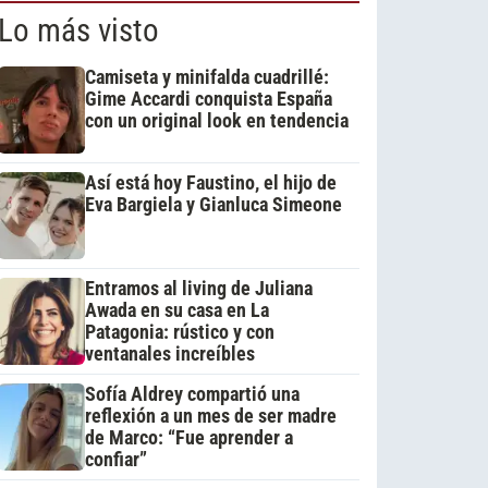
Lo más visto
Camiseta y minifalda cuadrillé:
Gime Accardi conquista España
con un original look en tendencia
Así está hoy Faustino, el hijo de
Eva Bargiela y Gianluca Simeone
Entramos al living de Juliana
Awada en su casa en La
Patagonia: rústico y con
ventanales increíbles
Sofía Aldrey compartió una
reflexión a un mes de ser madre
de Marco: “Fue aprender a
confiar”