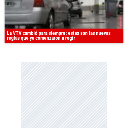
La VTV cambió para siempre: estas son las nuevas
reglas que ya comenzaron a regir