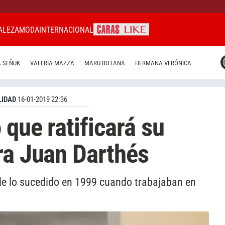
ALEZA
MODA
INTERNACIONAL
CARAS MIAMI
 SEÑUK
VALERIA MAZZA
MARU BOTANA
HERMANA VERÓNICA
CARAS BRASIL
CARAS URUGUAY
IDAD
16-01-2019 22:36
que ratificará su
ra Juan Darthés
n de lo sucedido en 1999 cuando trabajaban en