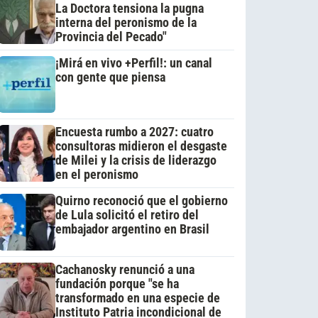
La Doctora tensiona la pugna
interna del peronismo de la
Provincia del Pecado"
¡Mirá en vivo +Perfil!: un canal
con gente que piensa
Encuesta rumbo a 2027: cuatro
consultoras midieron el desgaste
de Milei y la crisis de liderazgo
en el peronismo
Quirno reconoció que el gobierno
de Lula solicitó el retiro del
embajador argentino en Brasil
Cachanosky renunció a una
fundación porque "se ha
transformado en una especie de
Instituto Patria incondicional de