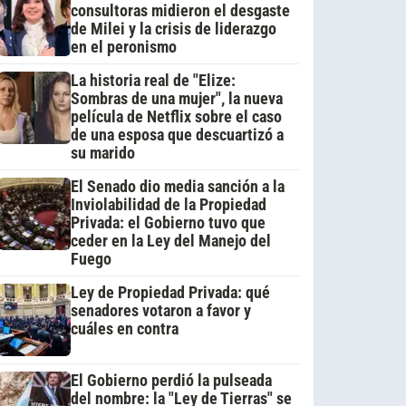
consultoras midieron el desgaste
de Milei y la crisis de liderazgo
en el peronismo
La historia real de "Elize:
Sombras de una mujer", la nueva
película de Netflix sobre el caso
de una esposa que descuartizó a
su marido
El Senado dio media sanción a la
Inviolabilidad de la Propiedad
Privada: el Gobierno tuvo que
ceder en la Ley del Manejo del
Fuego
Ley de Propiedad Privada: qué
senadores votaron a favor y
cuáles en contra
El Gobierno perdió la pulseada
del nombre: la "Ley de Tierras" se