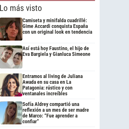
Lo más visto
Camiseta y minifalda cuadrillé:
Gime Accardi conquista España
con un original look en tendencia
Así está hoy Faustino, el hijo de
Eva Bargiela y Gianluca Simeone
Entramos al living de Juliana
Awada en su casa en La
Patagonia: rústico y con
ventanales increíbles
Sofía Aldrey compartió una
reflexión a un mes de ser madre
de Marco: “Fue aprender a
confiar”