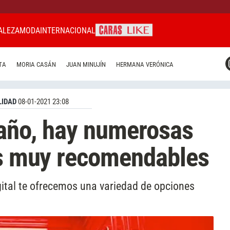
ALEZA
MODA
INTERNACIONAL
CARAS MIAMI
TA
MORIA CASÁN
JUAN MINUJÍN
HERMANA VERÓNICA
CARAS BRASIL
CARAS URUGUAY
IDAD
08-01-2021 23:08
l año, hay numerosas
as muy recomendables
tal te ofrecemos una variedad de opciones