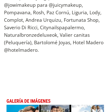
@jowimakeup para @juicymakeup,
Pompavana, Rosh, Paz Cornú, Liguria, Lody,
Complot, Andrea Urquizu, Fortunata Shop,
Saverio Di Ricci, Citynailspapalermo,
Naturalbronzedeluxeok, Valier canitas
(Peluquería), Bartolomé Joyas, Hotel Madero
@hotelmadero.
GALERÍA DE IMÁGENES