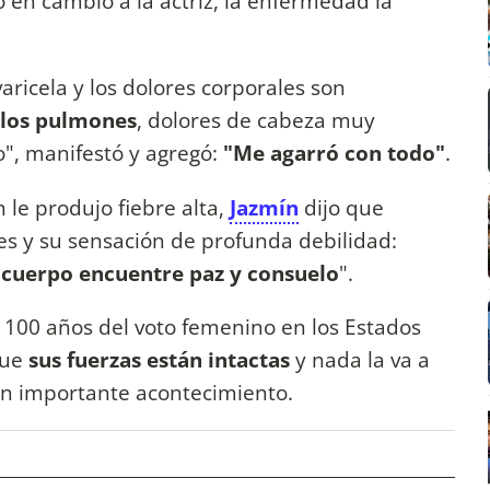
o en cambio a la actriz, la enfermedad la
aricela y los dolores corporales son
 los pulmones
, dolores de cabeza muy
o", manifestó y agregó:
"Me agarró con todo"
.
 le produjo fiebre alta,
Jazmín
dijo que
res y su sensación de profunda debilidad:
 cuerpo encuentre paz y consuelo
".
os 100 años del voto femenino en los Estados
que
sus fuerzas están intactas
y nada la va a
an importante acontecimiento.