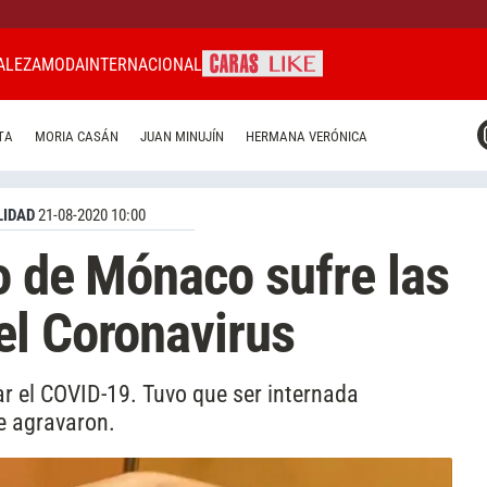
ALEZA
MODA
INTERNACIONAL
CARAS MIAMI
TA
MORIA CASÁN
JUAN MINUJÍN
HERMANA VERÓNICA
CARAS BRASIL
CARAS URUGUAY
IDAD
21-08-2020 10:00
to de Mónaco sufre las
el Coronavirus
r el COVID-19. Tuvo que ser internada
e agravaron.