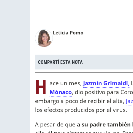
Leticia Pomo
COMPARTÍ ESTA NOTA
H
ace un mes,
Jazmín Grimaldi,
l
Mónaco
, dio positivo para Cor
embargo a poco de recibir el alta,
Ja
los efectos producidos por el virus.
A pesar de que
a su padre también l