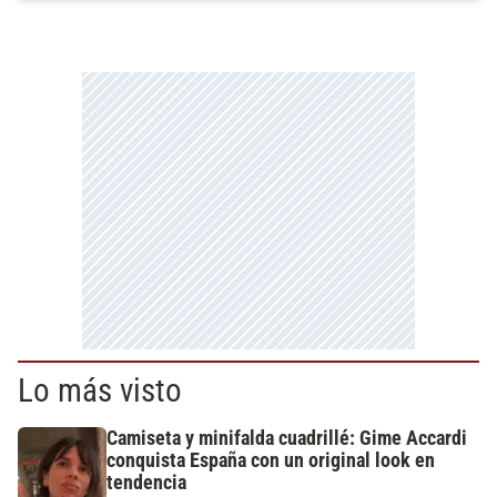
Lo más visto
Camiseta y minifalda cuadrillé: Gime Accardi
conquista España con un original look en
tendencia