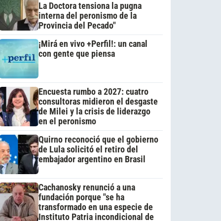
La Doctora tensiona la pugna
interna del peronismo de la
Provincia del Pecado"
¡Mirá en vivo +Perfil!: un canal
con gente que piensa
Encuesta rumbo a 2027: cuatro
consultoras midieron el desgaste
de Milei y la crisis de liderazgo
en el peronismo
Quirno reconoció que el gobierno
de Lula solicitó el retiro del
embajador argentino en Brasil
Cachanosky renunció a una
fundación porque "se ha
transformado en una especie de
Instituto Patria incondicional de