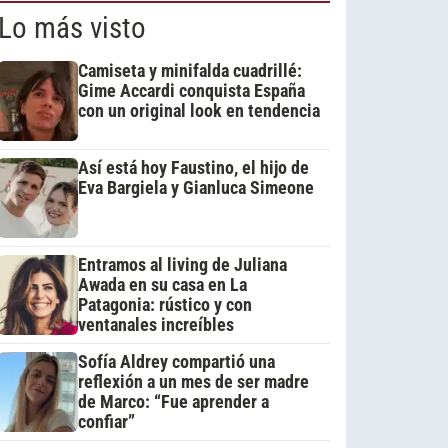
Lo más visto
Camiseta y minifalda cuadrillé:
Gime Accardi conquista España
con un original look en tendencia
Así está hoy Faustino, el hijo de
Eva Bargiela y Gianluca Simeone
Entramos al living de Juliana
Awada en su casa en La
Patagonia: rústico y con
ventanales increíbles
Sofía Aldrey compartió una
reflexión a un mes de ser madre
de Marco: “Fue aprender a
confiar”