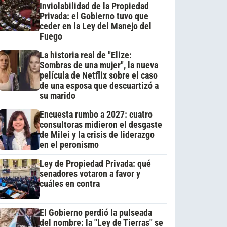
Inviolabilidad de la Propiedad
Privada: el Gobierno tuvo que
ceder en la Ley del Manejo del
Fuego
La historia real de "Elize:
Sombras de una mujer", la nueva
película de Netflix sobre el caso
de una esposa que descuartizó a
su marido
Encuesta rumbo a 2027: cuatro
consultoras midieron el desgaste
de Milei y la crisis de liderazgo
en el peronismo
Ley de Propiedad Privada: qué
senadores votaron a favor y
cuáles en contra
El Gobierno perdió la pulseada
del nombre: la "Ley de Tierras" se