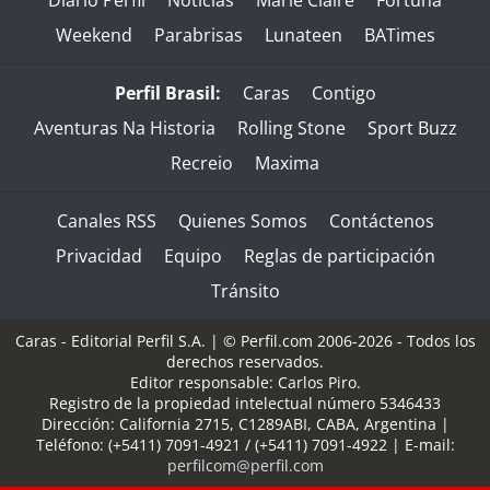
Diario Perfil
Noticias
Marie Claire
Fortuna
Weekend
Parabrisas
Lunateen
BATimes
Perfil Brasil:
Caras
Contigo
Aventuras Na Historia
Rolling Stone
Sport Buzz
Recreio
Maxima
Canales RSS
Quienes Somos
Contáctenos
Privacidad
Equipo
Reglas de participación
Tránsito
Caras - Editorial Perfil S.A.
| © Perfil.com 2006-2026 - Todos los
derechos reservados.
Editor responsable: Carlos Piro.
Registro de la propiedad intelectual número 5346433
Dirección:
California 2715
,
C1289ABI
,
CABA, Argentina
|
Teléfono:
(+5411) 7091-4921
/
(+5411) 7091-4922
| E-mail:
perfilcom@perfil.com