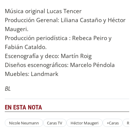
Música original Lucas Tencer
Producción Gerenal: Liliana Castaño y Héctor
Maugeri.
Producción periodística : Rebeca Peiro y
Fabián Cataldo.
Escenografía y deco: Martín Roig
Diseños escenográficos: Marcelo Péndola
Muebles: Landmark
BL
EN ESTA NOTA
Nicole Neumann
Caras TV
Héctor Maugeri
+Caras
Rev