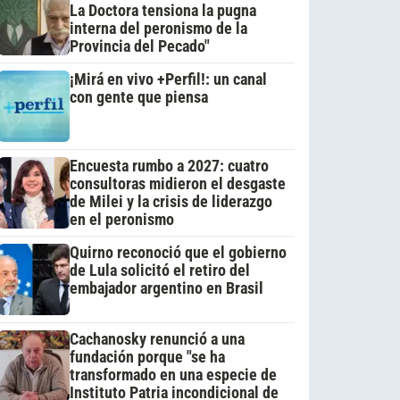
La Doctora tensiona la pugna
interna del peronismo de la
Provincia del Pecado"
¡Mirá en vivo +Perfil!: un canal
con gente que piensa
Encuesta rumbo a 2027: cuatro
consultoras midieron el desgaste
de Milei y la crisis de liderazgo
en el peronismo
Quirno reconoció que el gobierno
de Lula solicitó el retiro del
embajador argentino en Brasil
Cachanosky renunció a una
fundación porque "se ha
transformado en una especie de
Instituto Patria incondicional de