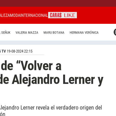
ALEZA
MODA
INTERNACIONAL
CARAS MIAMI
 SEÑUK
VALERIA MAZZA
MARU BOTANA
HERMANA VERÓNICA
CARAS BRASIL
CARAS URUGUAY
 TV
19-08-2024 22:15
 de “Volver a
de Alejandro Lerner y
lejandro Lerner revela el verdadero origen del
ión