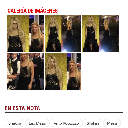
GALERÍA DE IMÁGENES
EN ESTA NOTA
Shakira
Leo Messi
Anto Roccuzzo
Shakira
Messi
F