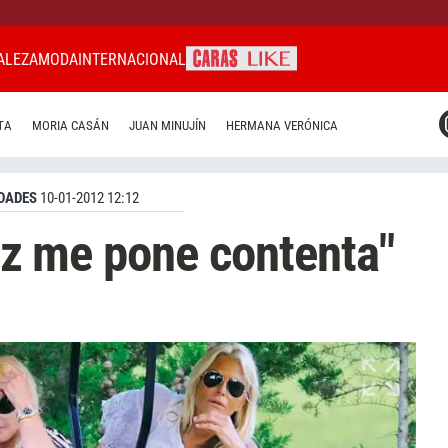
ALEZA
MODA
INTERNACIONAL
CARAS MIAMI
TA
MORIA CASÁN
JUAN MINUJÍN
HERMANA VERÓNICA
CARAS BRASIL
CARAS URUGUAY
DADES
10-01-2012 12:12
liz me pone contenta"