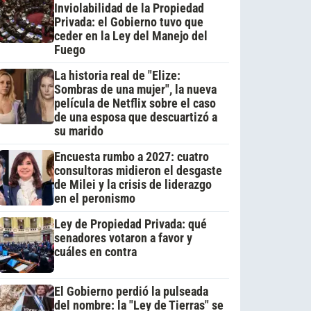
Inviolabilidad de la Propiedad
Privada: el Gobierno tuvo que
ceder en la Ley del Manejo del
Fuego
La historia real de "Elize:
Sombras de una mujer", la nueva
película de Netflix sobre el caso
de una esposa que descuartizó a
su marido
Encuesta rumbo a 2027: cuatro
consultoras midieron el desgaste
de Milei y la crisis de liderazgo
en el peronismo
Ley de Propiedad Privada: qué
senadores votaron a favor y
cuáles en contra
El Gobierno perdió la pulseada
del nombre: la "Ley de Tierras" se