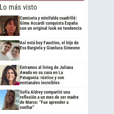
Lo más visto
Camiseta y minifalda cuadrillé:
Gime Accardi conquista España
con un original look en tendencia
Así está hoy Faustino, el hijo de
Eva Bargiela y Gianluca Simeone
Entramos al living de Juliana
Awada en su casa en La
Patagonia: rústico y con
ventanales increíbles
Sofía Aldrey compartió una
reflexión a un mes de ser madre
de Marco: “Fue aprender a
confiar”