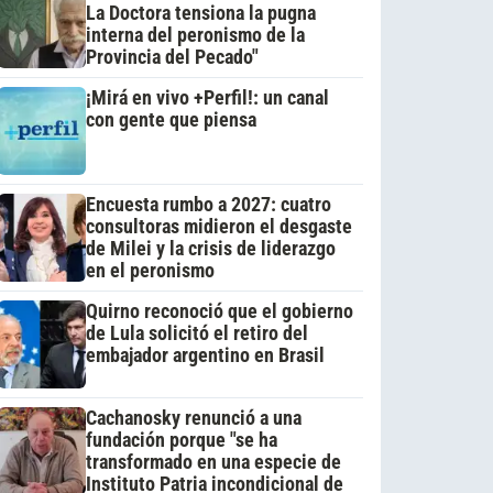
La Doctora tensiona la pugna
interna del peronismo de la
Provincia del Pecado"
¡Mirá en vivo +Perfil!: un canal
con gente que piensa
Encuesta rumbo a 2027: cuatro
consultoras midieron el desgaste
de Milei y la crisis de liderazgo
en el peronismo
Quirno reconoció que el gobierno
de Lula solicitó el retiro del
embajador argentino en Brasil
Cachanosky renunció a una
fundación porque "se ha
transformado en una especie de
Instituto Patria incondicional de