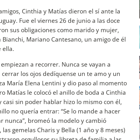
amigos, Cinthia y Matías dieron el sí ante la
Uruguay. Fue el viernes 26 de junio a las doce
on sus obligaciones como marido y mujer,
nda Bianchi, Mariano Cantesano, un amigo de él
ella.
e empiezan a recorrer. Nunca se vayan a
 cerrar los ojos dedíquense un te amo y un
eza María Elena Lentini y dio paso al momento
 Matías le colocó el anillo de boda a Cinthia
y casi sin poder hablar hizo lo mismo con él,
illo no quería entrar: “Se lo mande a hacer
car nunca”, bromeó la modelo y cambió
s, las gemelas Charis y Bella (1 año y 8 meses)
traron orgullosos su libreta de familia a las