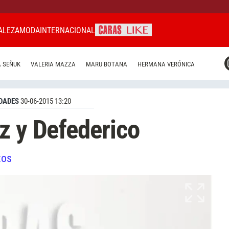
ALEZA
MODA
INTERNACIONAL
CARAS MIAMI
 SEÑUK
VALERIA MAZZA
MARU BOTANA
HERMANA VERÓNICA
CARAS BRASIL
CARAS URUGUAY
DADES
30-06-2015 13:20
z y Defederico
tos