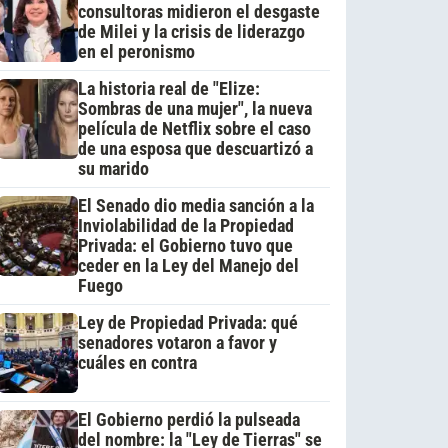
consultoras midieron el desgaste
de Milei y la crisis de liderazgo
en el peronismo
La historia real de "Elize:
Sombras de una mujer", la nueva
película de Netflix sobre el caso
de una esposa que descuartizó a
su marido
El Senado dio media sanción a la
Inviolabilidad de la Propiedad
Privada: el Gobierno tuvo que
ceder en la Ley del Manejo del
Fuego
Ley de Propiedad Privada: qué
senadores votaron a favor y
cuáles en contra
El Gobierno perdió la pulseada
del nombre: la "Ley de Tierras" se