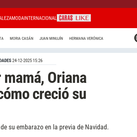
ALEZA
MODA
INTERNACIONAL
CARAS MIAMI
TA
MORIA CASÁN
JUAN MINUJÍN
HERMANA VERÓNICA
CARAS BRASIL
CARAS URUGUAY
DADES
24-12-2025 15:26
r mamá, Oriana
cómo creció su
 de su embarazo en la previa de Navidad.