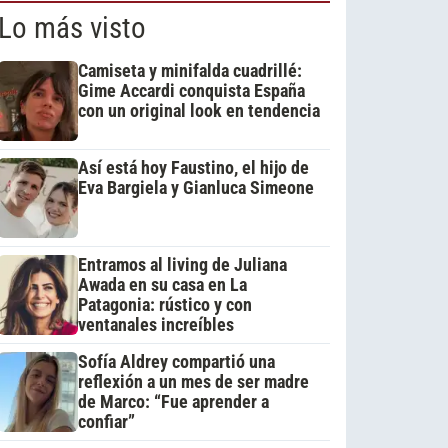
Lo más visto
Camiseta y minifalda cuadrillé:
Gime Accardi conquista España
con un original look en tendencia
Así está hoy Faustino, el hijo de
Eva Bargiela y Gianluca Simeone
Entramos al living de Juliana
Awada en su casa en La
Patagonia: rústico y con
ventanales increíbles
Sofía Aldrey compartió una
reflexión a un mes de ser madre
de Marco: “Fue aprender a
confiar”