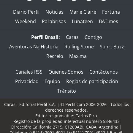
Diario Perfil
Noticias
Marie Claire
Fortuna
Weekend
Parabrisas
Lunateen
BATimes
Perfil Brasil:
Caras
Contigo
Aventuras Na Historia
Rolling Stone
Sport Buzz
Recreio
Maxima
Canales RSS
Quienes Somos
Contáctenos
Privacidad
Equipo
Reglas de participación
Tránsito
Caras - Editorial Perfil S.A.
| © Perfil.com 2006-2026 - Todos los
derechos reservados.
Editor responsable: Carlos Piro.
Registro de la propiedad intelectual número 5346433
Dirección:
California 2715
,
C1289ABI
,
CABA, Argentina
|
Teléfono:
(+5411) 7091-4921
/
(+5411) 7091-4922
| E-mail: