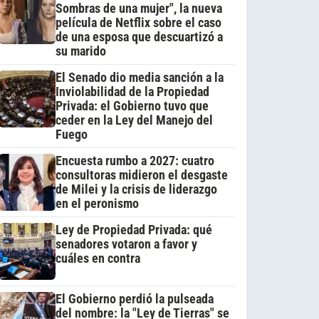
Sombras de una mujer", la nueva
película de Netflix sobre el caso
de una esposa que descuartizó a
su marido
El Senado dio media sanción a la
Inviolabilidad de la Propiedad
Privada: el Gobierno tuvo que
ceder en la Ley del Manejo del
Fuego
Encuesta rumbo a 2027: cuatro
consultoras midieron el desgaste
de Milei y la crisis de liderazgo
en el peronismo
Ley de Propiedad Privada: qué
senadores votaron a favor y
cuáles en contra
El Gobierno perdió la pulseada
del nombre: la "Ley de Tierras" se