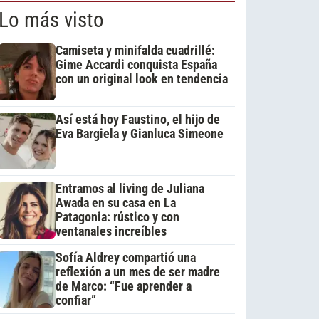
Lo más visto
Camiseta y minifalda cuadrillé:
Gime Accardi conquista España
con un original look en tendencia
Así está hoy Faustino, el hijo de
Eva Bargiela y Gianluca Simeone
Entramos al living de Juliana
Awada en su casa en La
Patagonia: rústico y con
ventanales increíbles
Sofía Aldrey compartió una
reflexión a un mes de ser madre
de Marco: “Fue aprender a
confiar”