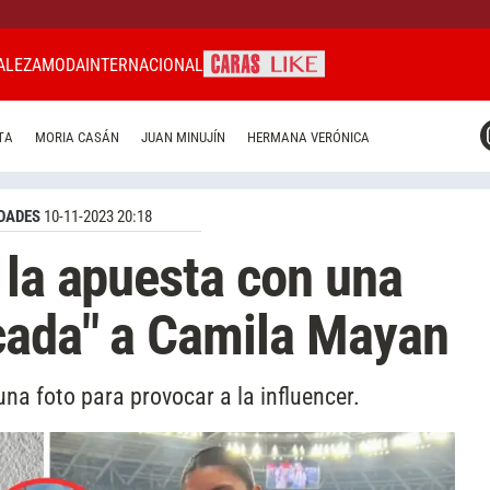
ALEZA
MODA
INTERNACIONAL
CARAS MIAMI
TA
MORIA CASÁN
JUAN MINUJÍN
HERMANA VERÓNICA
CARAS BRASIL
CARAS URUGUAY
DADES
10-11-2023 20:18
 la apuesta con una
cada" a Camila Mayan
una foto para provocar a la influencer.