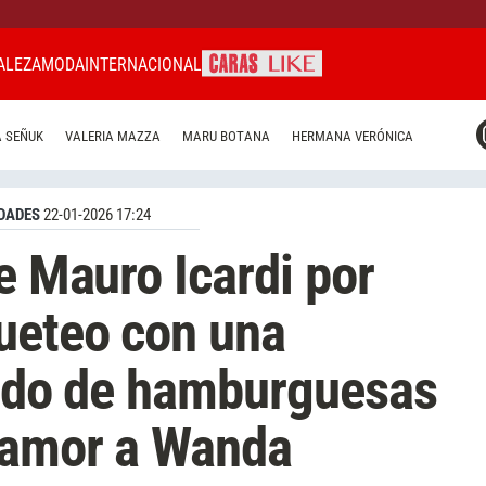
ALEZA
MODA
INTERNACIONAL
CARAS MIAMI
 SEÑUK
VALERIA MAZZA
MARU BOTANA
HERMANA VERÓNICA
CARAS BRASIL
CARAS URUGUAY
DADES
22-01-2026 17:24
e Mauro Icardi por
ueteo con una
rado de hamburguesas
 amor a Wanda