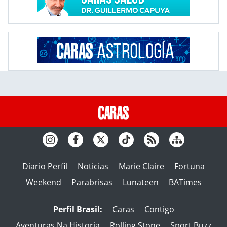
Diario Perfil
Noticias
Marie Claire
Fortuna
Weekend
Parabrisas
Lunateen
BATimes
Perfil Brasil:
Caras
Contigo
Aventuras Na Historia
Rolling Stone
Sport Buzz