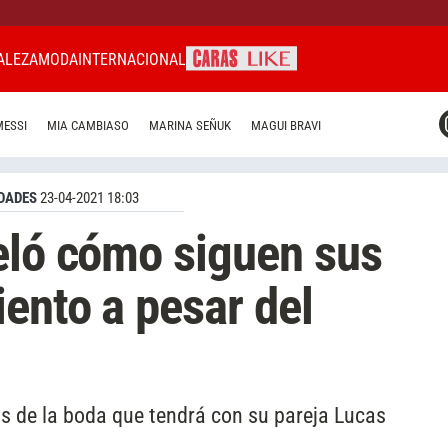
ALEZA
MODA
INTERNACIONAL
CARAS MIAMI
MESSI
MIA CAMBIASO
MARINA SEÑUK
MAGUI BRAVI
CARAS BRASIL
CARAS URUGUAY
DADES
23-04-2021 18:03
eló cómo siguen sus
ento a pesar del
os de la boda que tendrá con su pareja Lucas