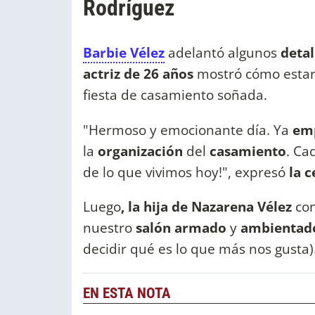
Rodríguez
Barbie Vélez
adelantó algunos
detal
actriz de 26 años
mostró cómo esta
fiesta de casamiento soñada.
"Hermoso y emocionante día. Ya
em
la
organización
del
casamiento
. Ca
de lo que vivimos hoy!", expresó
la 
Luego
, la hija de Nazarena Vélez
con
nuestro
salón armado
y
ambienta
decidir qué es lo que más nos gusta
EN ESTA NOTA