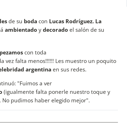
les
de su
boda
con
Lucas Rodríguez. La
rá
ambientado
y
decorado
el salón de su
pezamos
con toda
da vez falta menos!!!!!! Les muestro un poquito
celebridad argentina
en sus redes.
tinuó: "Fuimos a ver
do
(igualmente falta ponerle nuestro toque y
). No pudimos haber elegido mejor".