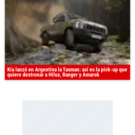
Kia lanzó en Argentina la Tasman: así es la pick-up que
quiere destronar a Hilux, Ranger y Amarok