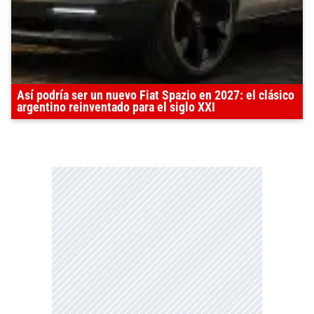
Así podría ser un nuevo Fiat Spazio en 2027: el clásico
argentino reinventado para el siglo XXI