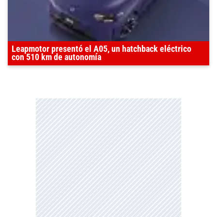
Leapmotor presentó el A05, un hatchback eléctrico
con 510 km de autonomía