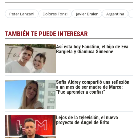
Peter Lanzani
Dolores Fonzi
Javier Braier
Argentina
19
TAMBIÉN TE PUEDE INTERESAR
Así está hoy Faustino, el hijo de Eva
Bargiela y Gianluca Simeone
Sofía Aldrey compartió una reflexión
a un mes de ser madre de Marco:
“Fue aprender a confiar”
Lejos de la televisión, el nuevo
proyecto de Ángel de Brito