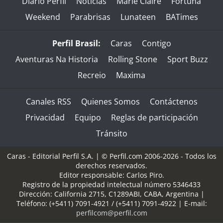
Diario Perfil
Noticias
Marie Claire
Fortuna
Weekend
Parabrisas
Lunateen
BATimes
Perfil Brasil:
Caras
Contigo
Aventuras Na Historia
Rolling Stone
Sport Buzz
Recreio
Maxima
Canales RSS
Quienes Somos
Contáctenos
Privacidad
Equipo
Reglas de participación
Tránsito
Caras - Editorial Perfil S.A.
| © Perfil.com 2006-2026 - Todos los
derechos reservados.
Editor responsable: Carlos Piro.
Registro de la propiedad intelectual número 5346433
Dirección:
California 2715
,
C1289ABI
,
CABA, Argentina
|
Teléfono:
(+5411) 7091-4921
/
(+5411) 7091-4922
| E-mail:
perfilcom@perfil.com