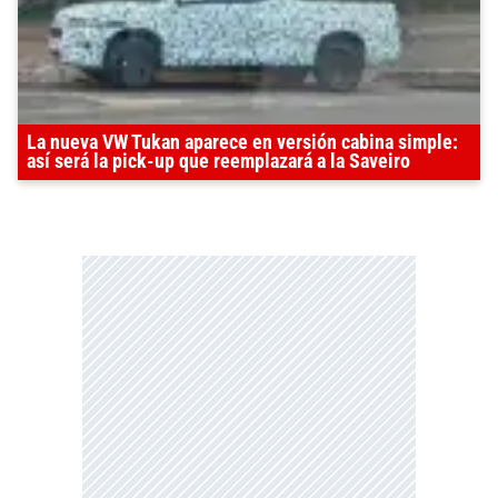
La nueva VW Tukan aparece en versión cabina simple:
así será la pick-up que reemplazará a la Saveiro