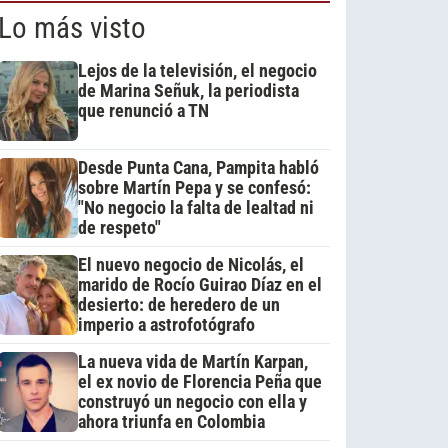
Lo más visto
Lejos de la televisión, el negocio
de Marina Señuk, la periodista
que renunció a TN
Desde Punta Cana, Pampita habló
sobre Martín Pepa y se confesó:
"No negocio la falta de lealtad ni
de respeto"
El nuevo negocio de Nicolás, el
marido de Rocío Guirao Díaz en el
desierto: de heredero de un
imperio a astrofotógrafo
La nueva vida de Martín Karpan,
el ex novio de Florencia Peña que
construyó un negocio con ella y
ahora triunfa en Colombia