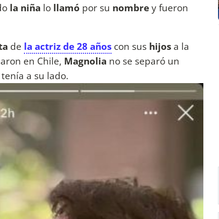
ndo
la niña
lo
llamó
por su
nombre
y fueron
ta
de
la actriz de 28 años
con sus
hijos
a la
aron en Chile,
Magnolia
no se separó un
 tenía a su lado.