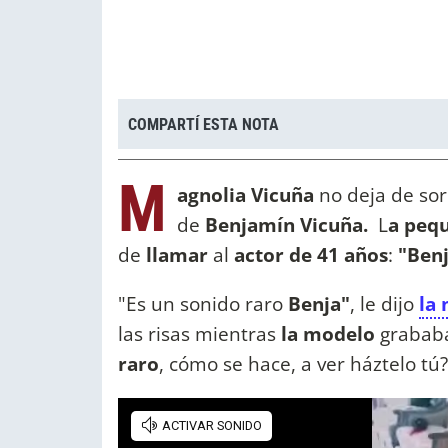
COMPARTÍ ESTA NOTA
M
agnolia Vicuña
no deja de sor
de
Benjamín Vicuña.
L
a peq
de
llamar
al
actor de 41 años
:
"Ben
"Es un sonido raro
Benja"
, le dijo
la 
las risas mientras
la modelo
grababa
raro
, cómo se hace, a ver háztelo tú