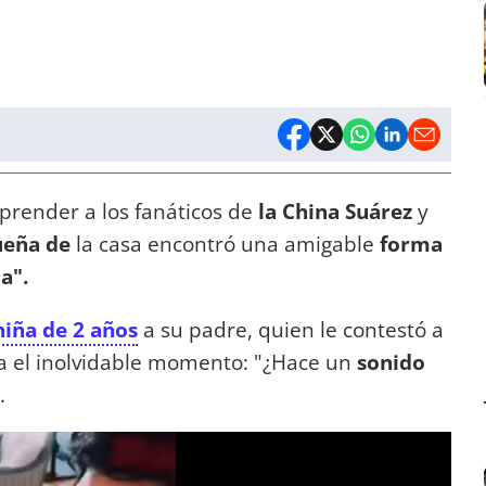
prender a los fanáticos de
la China Suárez
y
ueña de
la casa encontró una amigable
forma
ja".
niña de 2 años
a su padre, quien le contestó a
 el inolvidable momento: "¿Hace un
sonido
?.