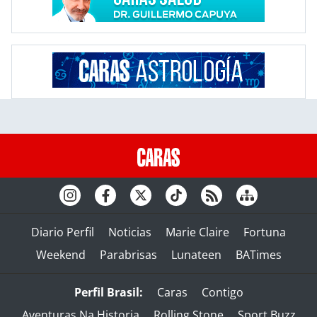
Diario Perfil
Noticias
Marie Claire
Fortuna
Weekend
Parabrisas
Lunateen
BATimes
Perfil Brasil:
Caras
Contigo
Aventuras Na Historia
Rolling Stone
Sport Buzz