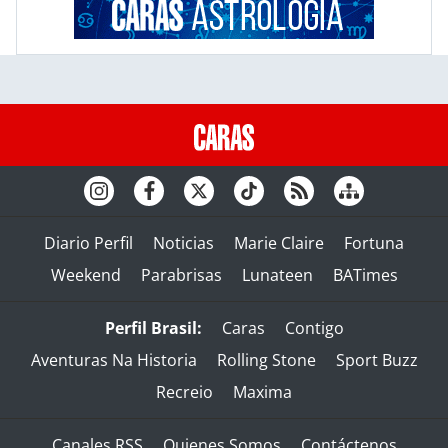
Diario Perfil
Noticias
Marie Claire
Fortuna
Weekend
Parabrisas
Lunateen
BATimes
Perfil Brasil:
Caras
Contigo
Aventuras Na Historia
Rolling Stone
Sport Buzz
Recreio
Maxima
Canales RSS
Quienes Somos
Contáctenos