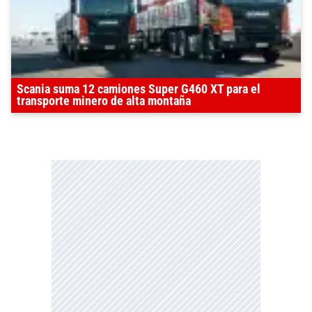
Scania suma 12 camiones Super G460 XT para el
transporte minero de alta montaña