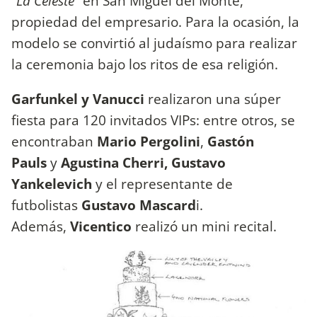
“
La Celeste
” en San Miguel del Monte,
propiedad del empresario. Para la ocasión, la
modelo se convirtió al judaísmo para realizar
la ceremonia bajo los ritos de esa religión.
Garfunkel y Vanucci
realizaron una súper
fiesta para 120 invitados VIPs: entre otros, se
encontraban
Mario Pergolini
,
Gastón
Pauls
y
Agustina Cherri, Gustavo
Yankelevich
y el representante de
futbolistas
Gustavo Mascard
i.
Además,
Vicentico
realizó un mini recital.