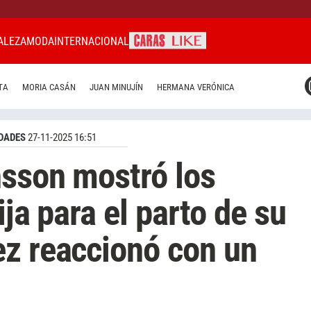
ALEZA
MODA
INTERNACIONAL
CARAS MIAMI
TA
MORIA CASÁN
JUAN MINUJÍN
HERMANA VERÓNICA
CARAS BRASIL
CARAS URUGUAY
DADES
27-11-2025 16:51
nsson mostró los
ija para el parto de su
z reaccionó con un