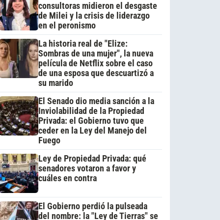
consultoras midieron el desgaste
de Milei y la crisis de liderazgo
en el peronismo
La historia real de "Elize:
Sombras de una mujer", la nueva
película de Netflix sobre el caso
de una esposa que descuartizó a
su marido
El Senado dio media sanción a la
Inviolabilidad de la Propiedad
Privada: el Gobierno tuvo que
ceder en la Ley del Manejo del
Fuego
Ley de Propiedad Privada: qué
senadores votaron a favor y
cuáles en contra
El Gobierno perdió la pulseada
del nombre: la "Ley de Tierras" se