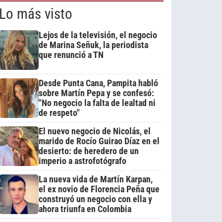
Lo más visto
Lejos de la televisión, el negocio
de Marina Señuk, la periodista
que renunció a TN
Desde Punta Cana, Pampita habló
sobre Martín Pepa y se confesó:
"No negocio la falta de lealtad ni
de respeto"
El nuevo negocio de Nicolás, el
marido de Rocío Guirao Díaz en el
desierto: de heredero de un
imperio a astrofotógrafo
La nueva vida de Martín Karpan,
el ex novio de Florencia Peña que
construyó un negocio con ella y
ahora triunfa en Colombia