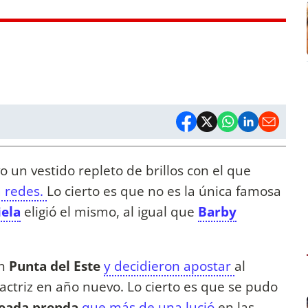
 un vestido repleto de brillos con el que
a redes.
Lo cierto es que no es la única famosa
iela
eligió el mismo, al igual que
Barby
en
Punta del Este
y decidieron apostar
al
 actriz en año nuevo. Lo cierto es que se pudo
seada prenda
que más de una lució
en las