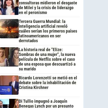
consultoras midieron el desgaste
de Milei y la crisis de liderazgo
en el peronismo
Tercera Guerra Mundial: la
inteligencia artificial reveló
cuáles serían los primeros países
latinoamericanos en ser
derrotados
La historia real de "Elize:
Sombras de una mujer", la nueva
película de Netflix sobre el caso
de una esposa que descuartizó a
su marido
Ricardo Lorenzetti se metió en el
debate sobre la inhabilitación de
Cristina Kirchner
Di Tullio impugnó a Joaquín
Benegas Lynch por un presunto