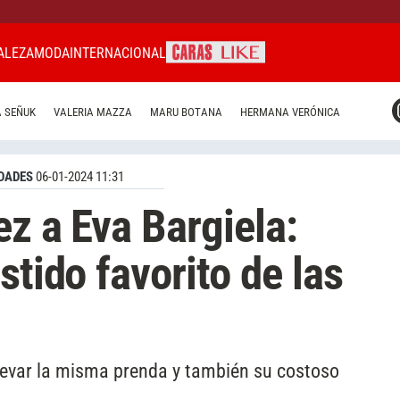
ALEZA
MODA
INTERNACIONAL
CARAS MIAMI
 SEÑUK
VALERIA MAZZA
MARU BOTANA
HERMANA VERÓNICA
CARAS BRASIL
CARAS URUGUAY
DADES
06-01-2024 11:31
ez a Eva Bargiela:
stido favorito de las
 llevar la misma prenda y también su costoso