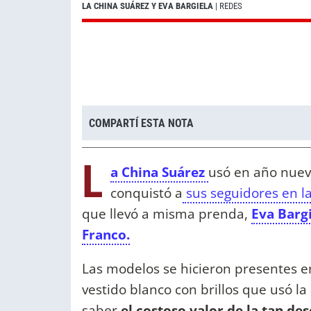
LA CHINA SUÁREZ Y EVA BARGIELA
| REDES
COMPARTÍ ESTA NOTA
L
a China Suárez
usó en año nuevo
conquistó a
sus seguidores en l
que llevó a misma prenda,
Eva Barg
Franco.
Las modelos se hicieron presentes 
vestido blanco con brillos que usó la
saber
el costoso valor de la tan de