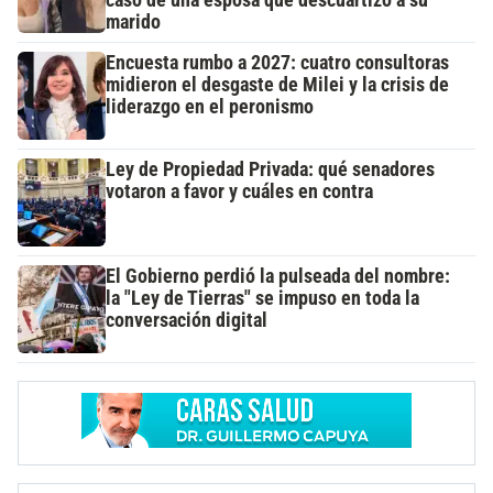
caso de una esposa que descuartizó a su
marido
Encuesta rumbo a 2027: cuatro consultoras
midieron el desgaste de Milei y la crisis de
liderazgo en el peronismo
Ley de Propiedad Privada: qué senadores
votaron a favor y cuáles en contra
El Gobierno perdió la pulseada del nombre:
la "Ley de Tierras" se impuso en toda la
conversación digital