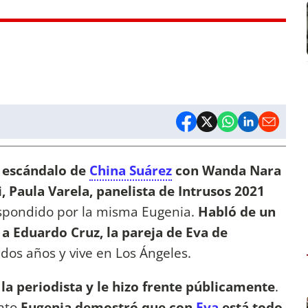
 escándalo de
China Suárez
con Wanda Nara
, Paula Varela, panelista de Intrusos 2021
spondido por la misma Eugenia.
Habló de un
 a Eduardo Cruz, la pareja de Eva de
dos años y vive en Los Ángeles.
 la periodista y le hizo frente públicamente
.
nto
Eugenia demostró que con
Eva
está todo