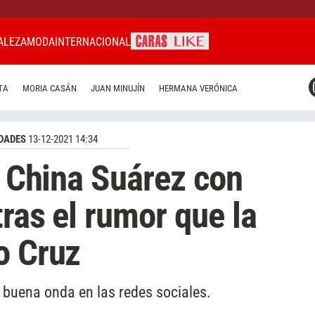
ALEZA
MODA
INTERNACIONAL
CARAS MIAMI
TA
MORIA CASÁN
JUAN MINUJÍN
HERMANA VERÓNICA
CARAS BRASIL
CARAS URUGUAY
DADES
13-12-2021 14:34
e China Suárez con
ras el rumor que la
o Cruz
 buena onda en las redes sociales.