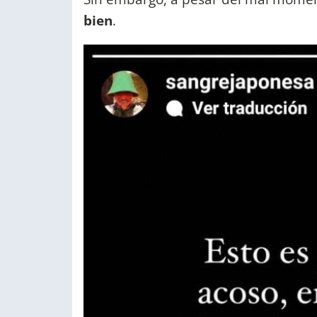
bien
.