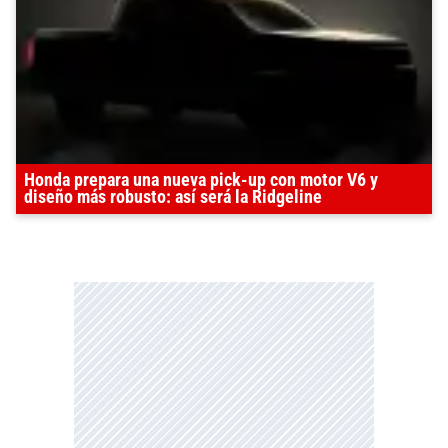
Honda prepara una nueva pick-up con motor V6 y
diseño más robusto: así será la Ridgeline