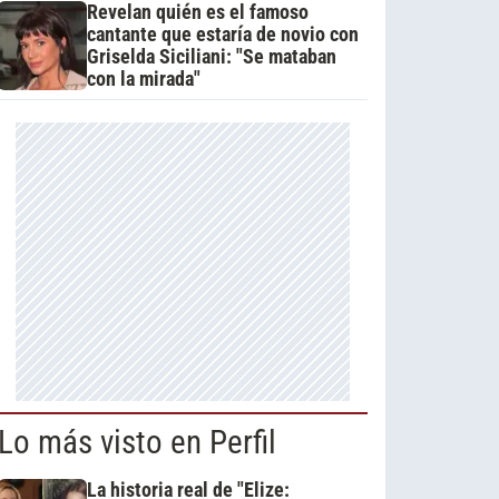
Revelan quién es el famoso
cantante que estaría de novio con
Griselda Siciliani: "Se mataban
con la mirada"
Lo más visto en Perfil
La historia real de "Elize: