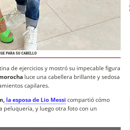
IGE PARA SU CABELLO
ina de ejercicios y mostró su impecable figura
 morocha
luce una cabellera brillante y sedosa
tamientos capilares.
m,
la esposa de Lio Messi
compartió cómo
a peluquería, y luego otra foto con un