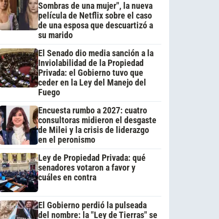
Sombras de una mujer", la nueva
película de Netflix sobre el caso
de una esposa que descuartizó a
su marido
El Senado dio media sanción a la
Inviolabilidad de la Propiedad
Privada: el Gobierno tuvo que
ceder en la Ley del Manejo del
Fuego
Encuesta rumbo a 2027: cuatro
consultoras midieron el desgaste
de Milei y la crisis de liderazgo
en el peronismo
Ley de Propiedad Privada: qué
senadores votaron a favor y
cuáles en contra
El Gobierno perdió la pulseada
del nombre: la "Ley de Tierras" se