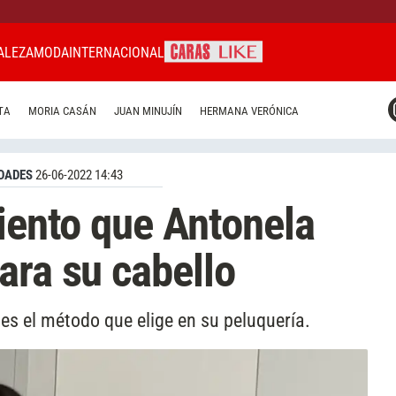
ALEZA
MODA
INTERNACIONAL
CARAS MIAMI
TA
MORIA CASÁN
JUAN MINUJÍN
HERMANA VERÓNICA
CARAS BRASIL
CARAS URUGUAY
DADES
26-06-2022 14:43
miento que Antonela
ara su cabello
es el método que elige en su peluquería.