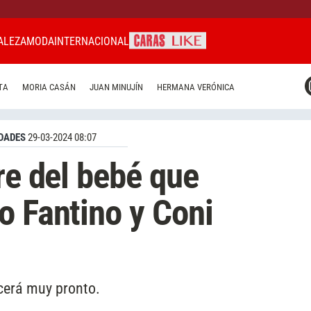
ALEZA
MODA
INTERNACIONAL
CARAS MIAMI
TA
MORIA CASÁN
JUAN MINUJÍN
HERMANA VERÓNICA
CARAS BRASIL
CARAS URUGUAY
DADES
29-03-2024 08:07
re del bebé que
o Fantino y Coni
acerá muy pronto.