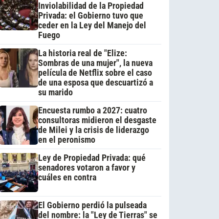
Inviolabilidad de la Propiedad
Privada: el Gobierno tuvo que
ceder en la Ley del Manejo del
Fuego
La historia real de "Elize:
Sombras de una mujer", la nueva
película de Netflix sobre el caso
de una esposa que descuartizó a
su marido
Encuesta rumbo a 2027: cuatro
consultoras midieron el desgaste
de Milei y la crisis de liderazgo
en el peronismo
Ley de Propiedad Privada: qué
senadores votaron a favor y
cuáles en contra
El Gobierno perdió la pulseada
del nombre: la "Ley de Tierras" se