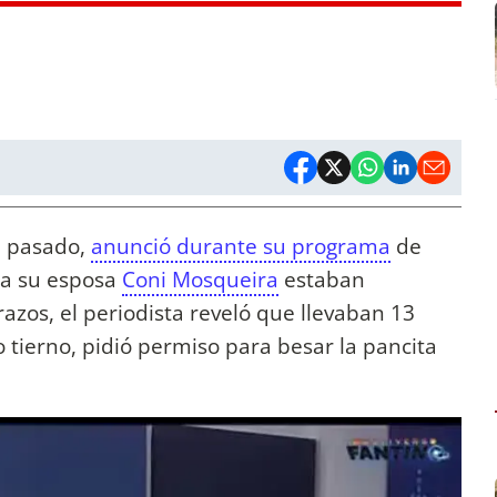
e pasado,
anunció durante su programa
de
 a su esposa
Coni Mosqueira
estaban
azos, el periodista reveló que llevaban 13
tierno, pidió permiso para besar la pancita