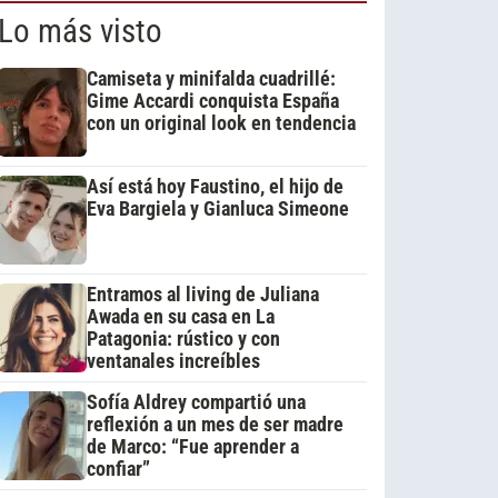
Lo más visto
Camiseta y minifalda cuadrillé:
Gime Accardi conquista España
con un original look en tendencia
Así está hoy Faustino, el hijo de
Eva Bargiela y Gianluca Simeone
Entramos al living de Juliana
Awada en su casa en La
Patagonia: rústico y con
ventanales increíbles
Sofía Aldrey compartió una
reflexión a un mes de ser madre
de Marco: “Fue aprender a
confiar”